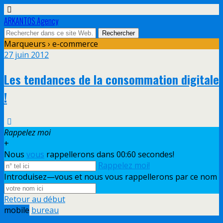
ARKANTOS Agency
Marqueurs › e-commerce
27 juin 2012
Les tendances de la consommation digitale
!
Rappelez moi
+
Nous
vous
rappellerons dans 00:
60
secondes!
Rappelez moi!
Introduisez—vous et nous vous rappellerons par ce nom
Retour au début
mobile
bureau