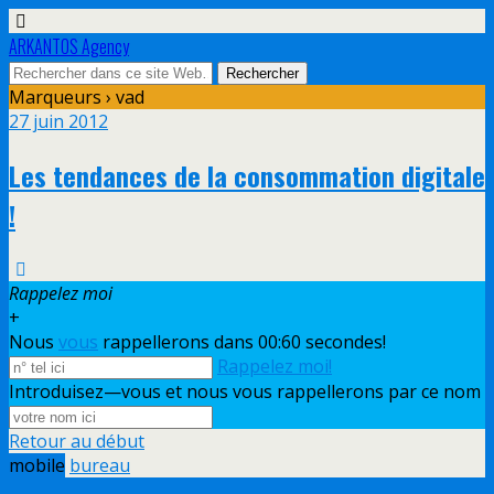
ARKANTOS Agency
Marqueurs › vad
27 juin 2012
Les tendances de la consommation digitale
!
Rappelez moi
+
Nous
vous
rappellerons dans 00:
60
secondes!
Rappelez moi!
Introduisez—vous et nous vous rappellerons par ce nom
Retour au début
mobile
bureau