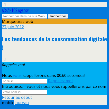
ARKANTOS Agency
Marqueurs › web
27 juin 2012
Les tendances de la consommation digitale
!
Rappelez moi
+
Nous
vous
rappellerons dans 00:
60
secondes!
Rappelez moi!
Introduisez—vous et nous vous rappellerons par ce nom
Retour au début
mobile
bureau